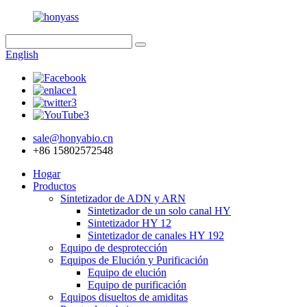
English
sale@honyabio.cn
+86 15802572548
Hogar
Productos
Sintetizador de ADN y ARN
Sintetizador de un solo canal HY
Sintetizador HY 12
Sintetizador de canales HY 192
Equipo de desprotección
Equipos de Elución y Purificación
Equipo de elución
Equipo de purificación
Equipos disueltos de amiditas