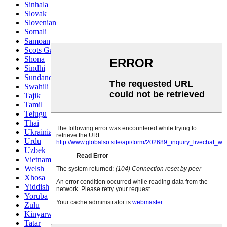
Sinhala
Slovak
Slovenian
Somali
Samoan
Scots Gaelic
Shona
Sindhi
Sundanese
Swahili
Tajik
Tamil
Telugu
Thai
Ukrainian
Urdu
Uzbek
Vietnamese
Welsh
Xhosa
Yiddish
Yoruba
Zulu
Kinyarwanda
Tatar