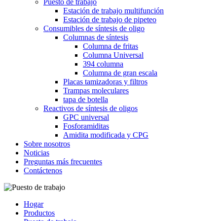
Puesto de trabajo
Estación de trabajo multifunción
Estación de trabajo de pipeteo
Consumibles de síntesis de oligo
Columnas de síntesis
Columna de fritas
Columna Universal
394 columna
Columna de gran escala
Placas tamizadoras y filtros
Trampas moleculares
tapa de botella
Reactivos de síntesis de oligos
GPC universal
Fosforamiditas
Amidita modificada y CPG
Sobre nosotros
Noticias
Preguntas más frecuentes
Contáctenos
Hogar
Productos