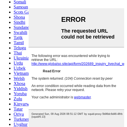
Somali
Samoan
Scots Gaelic
Shona
Sindhi
Sundanese
Swahili
Tajik
Tamil
Telugu
Thai
Ukrainian
Urdu
Uzbek
Vietnamese
Welsh
Xhosa
Yiddish
Yoruba
Zulu
Kinyarwanda
Tatar
Oriya
Turkmen
Uyghur