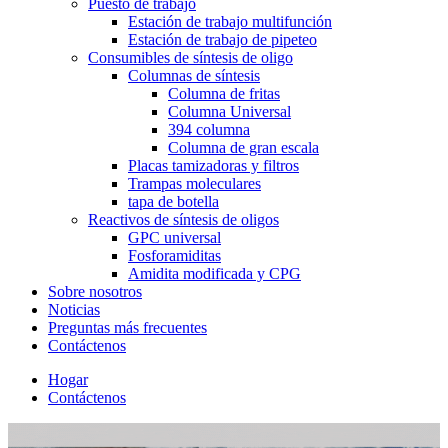
Puesto de trabajo
Estación de trabajo multifunción
Estación de trabajo de pipeteo
Consumibles de síntesis de oligo
Columnas de síntesis
Columna de fritas
Columna Universal
394 columna
Columna de gran escala
Placas tamizadoras y filtros
Trampas moleculares
tapa de botella
Reactivos de síntesis de oligos
GPC universal
Fosforamiditas
Amidita modificada y CPG
Sobre nosotros
Noticias
Preguntas más frecuentes
Contáctenos
Hogar
Contáctenos