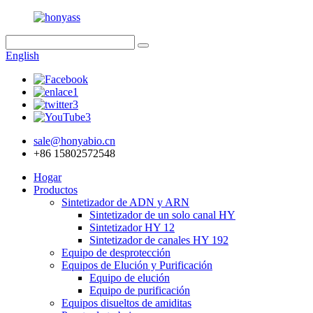
English
sale@honyabio.cn
+86 15802572548
Hogar
Productos
Sintetizador de ADN y ARN
Sintetizador de un solo canal HY
Sintetizador HY 12
Sintetizador de canales HY 192
Equipo de desprotección
Equipos de Elución y Purificación
Equipo de elución
Equipo de purificación
Equipos disueltos de amiditas