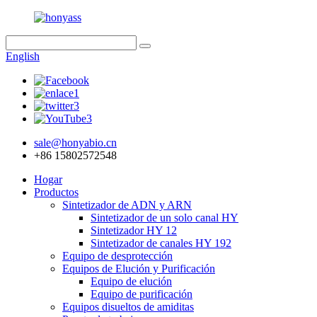
English
sale@honyabio.cn
+86 15802572548
Hogar
Productos
Sintetizador de ADN y ARN
Sintetizador de un solo canal HY
Sintetizador HY 12
Sintetizador de canales HY 192
Equipo de desprotección
Equipos de Elución y Purificación
Equipo de elución
Equipo de purificación
Equipos disueltos de amiditas