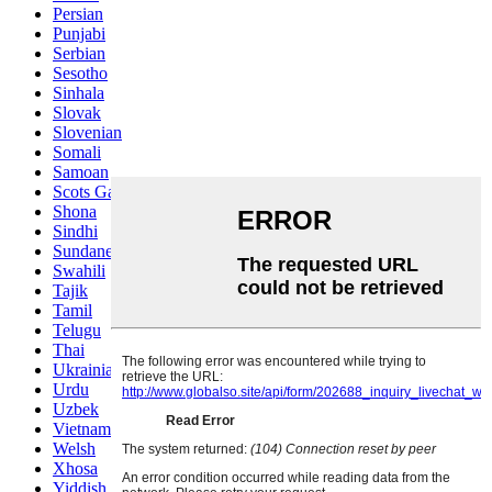
Persian
Punjabi
Serbian
Sesotho
Sinhala
Slovak
Slovenian
Somali
Samoan
Scots Gaelic
Shona
Sindhi
Sundanese
Swahili
Tajik
Tamil
Telugu
Thai
Ukrainian
Urdu
Uzbek
Vietnamese
Welsh
Xhosa
Yiddish