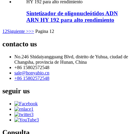
Sintetizador de oligonucleótidos ADN
ARN HY 192 para alto rendimiento
1
2
Siguiente >
>>
Pagina 12
contacto
us
No.246 Shidaiyangguang Blvd, distrito de Yuhua, ciudad de
Changsha, provincia de Hunan, China
+86 15802572548
sale@honyabio.cn
+86 15802572548
seguir
us
Consulta