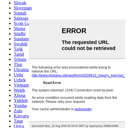
Slovak
Slovenian
Somali
Samoan
Scots Gaelic
Shona
Sindhi
Sundanese
Swahili
Tajik
Tamil
Telugu
Thai
Ukrainian
Urdu
Uzbek
Vietnamese
Welsh
Xhosa
Yiddish
Yoruba
Zulu
Kinyarwanda
Tatar
Oriya