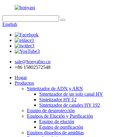
English
sale@honyabio.cn
+86 15802572548
Hogar
Productos
Sintetizador de ADN y ARN
Sintetizador de un solo canal HY
Sintetizador HY 12
Sintetizador de canales HY 192
Equipo de desprotección
Equipos de Elución y Purificación
Equipo de elución
Equipo de purificación
Equipos disueltos de amiditas