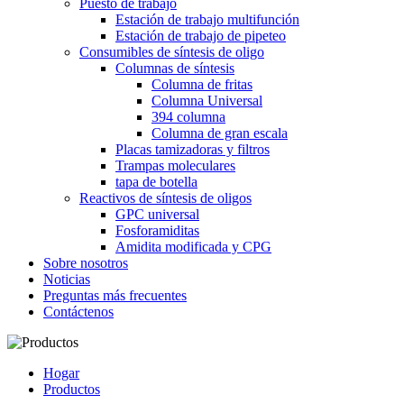
Puesto de trabajo
Estación de trabajo multifunción
Estación de trabajo de pipeteo
Consumibles de síntesis de oligo
Columnas de síntesis
Columna de fritas
Columna Universal
394 columna
Columna de gran escala
Placas tamizadoras y filtros
Trampas moleculares
tapa de botella
Reactivos de síntesis de oligos
GPC universal
Fosforamiditas
Amidita modificada y CPG
Sobre nosotros
Noticias
Preguntas más frecuentes
Contáctenos
Hogar
Productos