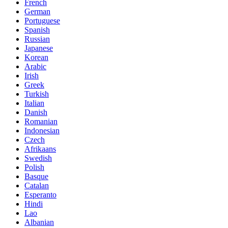
French
German
Portuguese
Spanish
Russian
Japanese
Korean
Arabic
Irish
Greek
Turkish
Italian
Danish
Romanian
Indonesian
Czech
Afrikaans
Swedish
Polish
Basque
Catalan
Esperanto
Hindi
Lao
Albanian