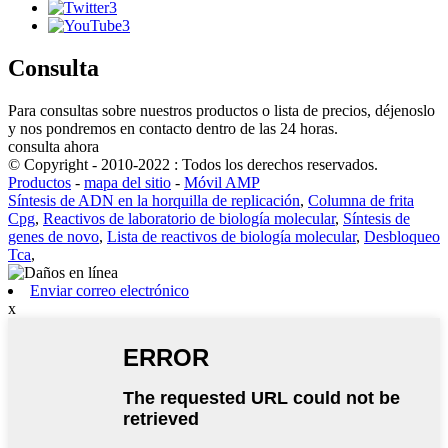
Consulta
Para consultas sobre nuestros productos o lista de precios, déjenoslo
y nos pondremos en contacto dentro de las 24 horas.
consulta ahora
© Copyright - 2010-2022 : Todos los derechos reservados.
Productos
-
mapa del sitio
-
Móvil AMP
Síntesis de ADN en la horquilla de replicación
,
Columna de frita
Cpg
,
Reactivos de laboratorio de biología molecular
,
Síntesis de
genes de novo
,
Lista de reactivos de biología molecular
,
Desbloqueo
Tca
,
Enviar correo electrónico
x