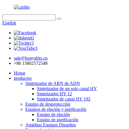
English
sale@honyabio.cn
+86 15802572548
Hogar
productos
Sintetizador de ARN de ADN
Sintetizador de un solo canal HY
Sintetizador HY 12
Sintetizador de canal HY 192
Equipo de desprotección
Equipos de elución y purificación
Equipo de elución
Equipo de purificación
Amiditas Equipos Disueltos