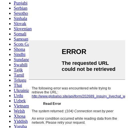
Punjabi
Serbian
Sesotho
Sinhala
Slovak
Slovenian
Somali
Samoan
Scots Gaelic
Shona
Sindhi
Sundanese
Swahili
Tajik
Tamil
Telugu
Thai
Ukrainian
Urdu
Uzbek
Vietnamese
Welsh
Xhosa
Yiddish
Yoruba